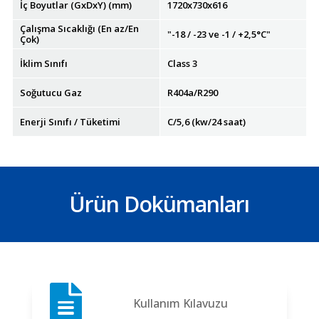
İç Boyutlar (GxDxY) (mm)
1720x730x616
Çalışma Sıcaklığı (En az/En
"-18 / -23 ve -1 / +2,5°C"
Çok)
İklim Sınıfı
Class 3
Soğutucu Gaz
R404a/R290
Enerji Sınıfı / Tüketimi
C/5,6 (kw/24 saat)
Ürün Dokümanları

Kullanım Kılavuzu